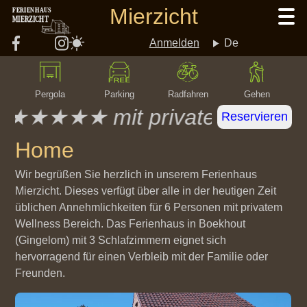
Direkt
Mierzicht
FERIENHAUS
MIERZICHT
zum
Inhalt
Anmelden
De
User
Pergola
Parking
Radfahren
Gehen
account
★★★★★ mit privatem Wellnessbe
Reservieren
Home
menu
Wir begrüßen Sie herzlich in unserem Ferienhaus
Mierzicht. Dieses verfügt über alle in der heutigen Zeit
üblichen Annehmlichkeiten für 6 Personen mit privatem
Wellness Bereich. Das Ferienhaus in Boekhout
(Gingelom) mit 3 Schlafzimmern eignet sich
hervorragend für einen Verbleib mit der Familie oder
Freunden.
Video-
Datei