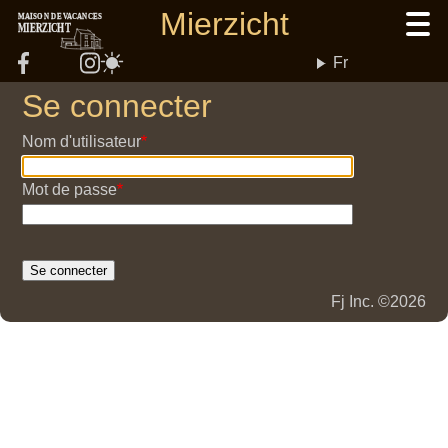
Aller
Mierzicht
MAISON DE VACANCES
MIERZICHT
au
contenu
Fr
principal
Se connecter
Nom d'utilisateur
Mot de passe
Fj Inc. ©2026