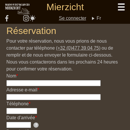
Aller
Mierzicht
MAISON DE VACANCES
MIERZICHT
au
contenu
Se connecter
Fr
User
principal
Réservation
account
Pour votre réservation, nous vous prions de nous
contacter par téléphone
(+32 (0)477 39 04 75)
ou de
remplir et de nous envoyer le formulaire ci-dessous.
menu
Nous vous contacterons dans les prochains 24 heures
pour confirmer votre réservation.
Nom
Adresse e-mail
Téléphone
Date d'arrivée
?