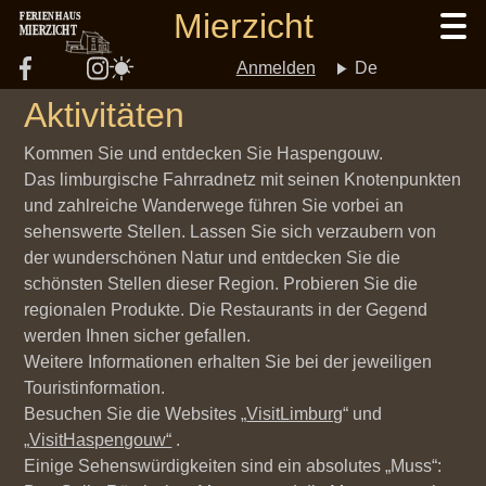
Direkt
Mierzicht
FERIENHAUS
MIERZICHT
zum
Inhalt
Anmelden
De
User
Aktivitäten
account
Kommen Sie und entdecken Sie Haspengouw.
Das limburgische Fahrradnetz mit seinen Knotenpunkten
und zahlreiche Wanderwege führen Sie vorbei an
menu
sehenswerte Stellen. Lassen Sie sich verzaubern von
der wunderschönen Natur und entdecken Sie die
schönsten Stellen dieser Region. Probieren Sie die
regionalen Produkte. Die Restaurants in der Gegend
werden Ihnen sicher gefallen.
Weitere Informationen erhalten Sie bei der jeweiligen
Touristinformation.
Besuchen Sie die Websites „
VisitLimburg
“ und
„
VisitHaspengouw“
.
Einige Sehenswürdigkeiten sind ein absolutes „Muss“: